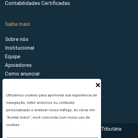
Contabilidades Certificadas
Saiba mais
Sobre nós
Institucional
Equipe
Apoiadores
Como anunciar
Fale conosco
Termos de uso
Utilizamos cookies para aprimorar sua experiência de
Política de privacidade
navegação, exibir anúncios ou conteúdo
Princípios Editoriais
personalizado e analisar nosso tráfego. Ao clicar em
“Aceitar todos”, você concorda com nosso uso de
cookies.
Copyright © 2026 - Portal da Reforma Tributária