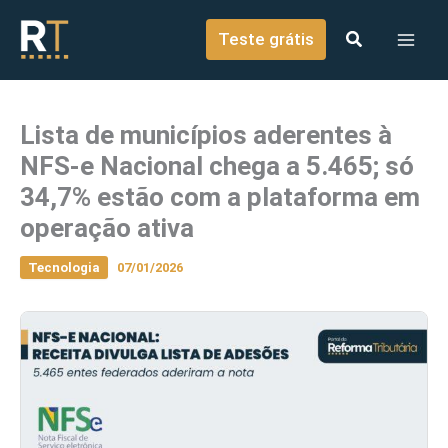
o
Ir para o conteúdo
conteúdo
Teste grátis
Lista de municípios aderentes à
NFS-e Nacional chega a 5.465; só
34,7% estão com a plataforma em
operação ativa
Tecnologia
07/01/2026