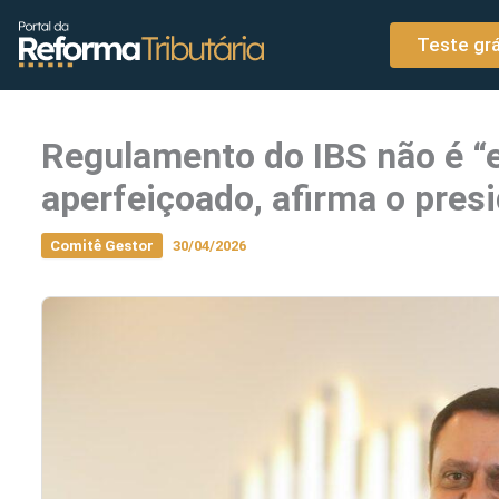
o
Ir para o conteúdo
conteúdo
Teste grá
Regulamento do IBS não é “
aperfeiçoado, afirma o pres
Comitê Gestor
30/04/2026